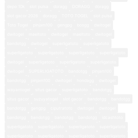
depo 10k
slot pulsa
doragg
DORAGG
doragg
slot gacor 2026
doragg
TOTO TOGEL
slot pulsa
Toto Togel
pinjam100
gengpg
bosgg
dwitogel
dwitogel
maeltoto
dwitogel
maeltoto
dwitogel
bandotgg
dwitogel
superligatoto
superligatoto
superligatoto
superligatoto
superligatoto
superligatoto
dwitogel
superligatoto
superligatoto
superligatoto
dwitogel
SUPERLIGATOTO
bandotgg
pinjam100
bandotgg
pinjam100
dwitogel
hondagg
dwitogel
wayantogel
situs gacor
superligatoto
bandotgg
situs gacor
suzuyatogel
slot gacor
bandotgg
bandotgg
bandotgg
gengpg
ciputratoto
dwitogel
dwitogel
bandotgg
bandotgg
bandotgg
bandotgg
idcashtoto
superligatoto
superligatoto
superligatoto
superligatoto
superligatoto
superligatoto
superligatoto
superligatoto