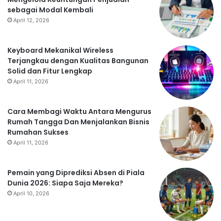
sebagai Modal Kembali
April 12, 2026
Keyboard Mekanikal Wireless
Terjangkau dengan Kualitas Bangunan
Solid dan Fitur Lengkap
April 11, 2026
Cara Membagi Waktu Antara Mengurus
Rumah Tangga Dan Menjalankan Bisnis
Rumahan Sukses
April 11, 2026
Pemain yang Diprediksi Absen di Piala
Dunia 2026: Siapa Saja Mereka?
April 10, 2026