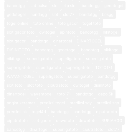
bandotgg
slot pulsa
slot
rtp slot
bandotgg
gedetogel
gedetogel
hondagg
slot
slot77
bandotgg
bosgg
togel online
toto online
toto gacor
togel toto
slot gacor toto
dwitogel
apintoto
bandotgg
nikitogel
slot gacor
bandotgg
dinartogel
DINARTOGEL
DISINITOTO
bandotgg
gedetogel
bandotgg
nikitogel
nikitogel
superligatoto
superligatoto
superligatoto
superligatoto
superligatoto
superligatoto
TOTO171
WAYANTOGEL
superligatoto
superligatoto
bandotgg
slot toto
slot toto
ciputratoto
dwitogel
disinitoto
dinartogel
wayantogel
toto171
bandotgg
depo 5k
angka keramat
prediksi togel
prediksi sdy
prediksi sgp
prediksi hk
togel4d
bandotgg
bandotgg
ciputratoto
ciputratoto
slot gacor
dewetoto
dewetoto
RUPIAHGG
bandotgg
dinartogel
superligatoto
ciputratoto
slot77