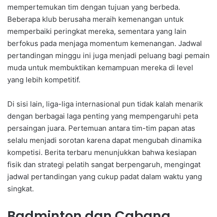
mempertemukan tim dengan tujuan yang berbeda.
Beberapa klub berusaha meraih kemenangan untuk
memperbaiki peringkat mereka, sementara yang lain
berfokus pada menjaga momentum kemenangan. Jadwal
pertandingan minggu ini juga menjadi peluang bagi pemain
muda untuk membuktikan kemampuan mereka di level
yang lebih kompetitif.
Di sisi lain, liga-liga internasional pun tidak kalah menarik
dengan berbagai laga penting yang mempengaruhi peta
persaingan juara. Pertemuan antara tim-tim papan atas
selalu menjadi sorotan karena dapat mengubah dinamika
kompetisi. Berita terbaru menunjukkan bahwa kesiapan
fisik dan strategi pelatih sangat berpengaruh, mengingat
jadwal pertandingan yang cukup padat dalam waktu yang
singkat.
Badminton dan Cabang