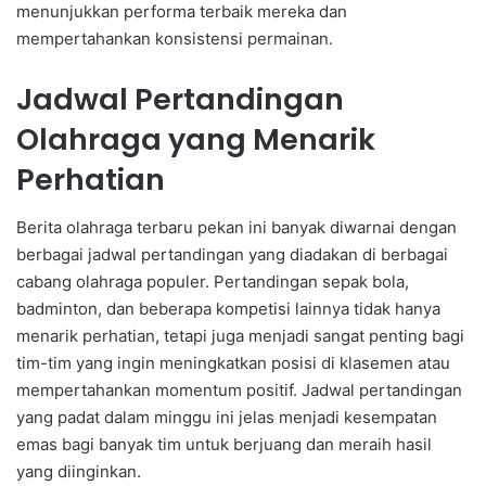
menunjukkan performa terbaik mereka dan
mempertahankan konsistensi permainan.
Jadwal Pertandingan
Olahraga yang Menarik
Perhatian
Berita olahraga terbaru pekan ini banyak diwarnai dengan
berbagai jadwal pertandingan yang diadakan di berbagai
cabang olahraga populer. Pertandingan sepak bola,
badminton, dan beberapa kompetisi lainnya tidak hanya
menarik perhatian, tetapi juga menjadi sangat penting bagi
tim-tim yang ingin meningkatkan posisi di klasemen atau
mempertahankan momentum positif. Jadwal pertandingan
yang padat dalam minggu ini jelas menjadi kesempatan
emas bagi banyak tim untuk berjuang dan meraih hasil
yang diinginkan.