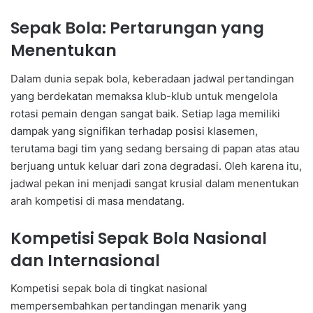
Sepak Bola: Pertarungan yang
Menentukan
Dalam dunia sepak bola, keberadaan jadwal pertandingan
yang berdekatan memaksa klub-klub untuk mengelola
rotasi pemain dengan sangat baik. Setiap laga memiliki
dampak yang signifikan terhadap posisi klasemen,
terutama bagi tim yang sedang bersaing di papan atas atau
berjuang untuk keluar dari zona degradasi. Oleh karena itu,
jadwal pekan ini menjadi sangat krusial dalam menentukan
arah kompetisi di masa mendatang.
Kompetisi Sepak Bola Nasional
dan Internasional
Kompetisi sepak bola di tingkat nasional
mempersembahkan pertandingan menarik yang