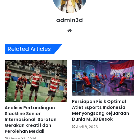
admin3d
Website
Related Articles
Persiapan Fisik Optimal
Atlet Esports Indonesia
Analisis Pertandingan
Menyongsong Kejuaraan
Slackline Senior
Dunia MLBB Besok
Internasional: Sorotan
Gerakan Kreatif dan
April 8, 2026
Perolehan Medali
March 23, 2026