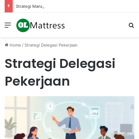
Strategi Manajemen Keuangan untuk Mengelola Keuntungan Penjualan sebagai Modal Kembali
Menu
Se
Home
/
Strategi Delegasi Pekerjaan
Strategi Delegasi
Pekerjaan