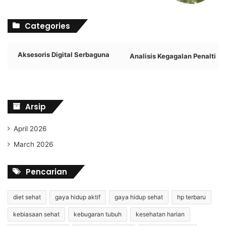
Categories
Aksesoris Digital Serbaguna
Analisis Kegagalan Penalti
Arsip
April 2026
March 2026
Pencarian
diet sehat
gaya hidup aktif
gaya hidup sehat
hp terbaru
kebiasaan sehat
kebugaran tubuh
kesehatan harian