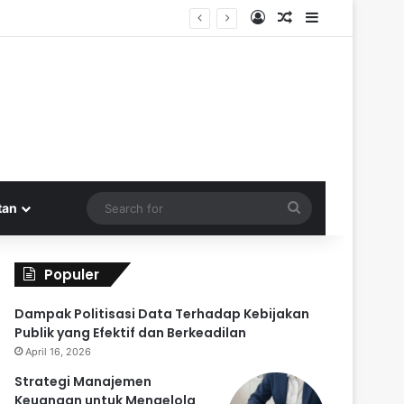
Log In
Random Article
Sidebar
odal Kembali
Search
tan
for
Populer
Dampak Politisasi Data Terhadap Kebijakan
Publik yang Efektif dan Berkeadilan
April 16, 2026
Strategi Manajemen
Keuangan untuk Mengelola