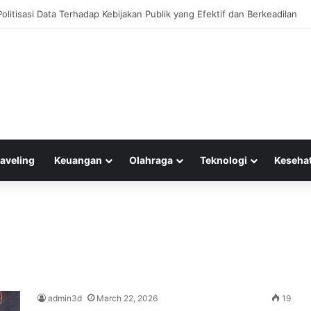
 Manajemen Keuangan untuk Mengelola Keuntungan Penjualan sebagai M
raveling
Keuangan
Olahraga
Teknologi
Keseha
admin3d
March 22, 2026
19