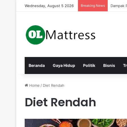
Wednesday, August 5 2026
Breaking News
Strategi
Beranda
Gaya Hidup
Politik
Bisnis
T
Home
/
Diet Rendah
Diet Rendah