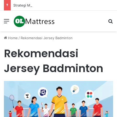
Strategi Manajemen Keuangan untuk Mengelola Keuntungan Penjualan sebagai Modal Kembali
Menu
Se
Home
/
Rekomendasi Jersey Badminton
Rekomendasi
Jersey Badminton