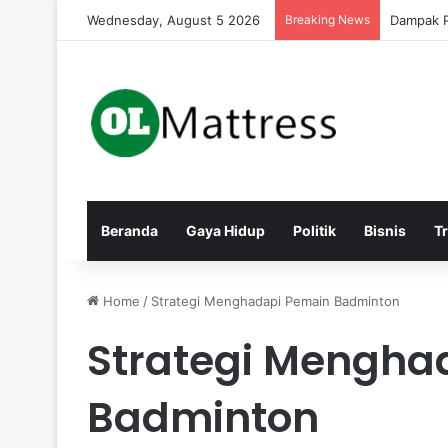
Wednesday, August 5 2026
Breaking News
Dampak Po
Beranda
Gaya Hidup
Politik
Bisnis
T
Home
/
Strategi Menghadapi Pemain Badminton
Strategi Mengha
Badminton