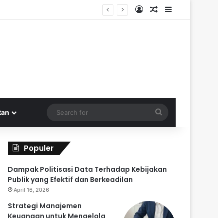
Log In
Random Article
Sidebar
Search
tan
for
Populer
Dampak Politisasi Data Terhadap Kebijakan
Publik yang Efektif dan Berkeadilan
April 16, 2026
Strategi Manajemen
Keuangan untuk Mengelola