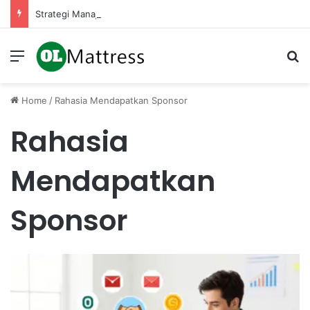
Strategi Manajemen Keuangan untuk Mengelola Keuntungan Penjualan sebagai Modal Kembali
Menu
Se
Home
/
Rahasia Mendapatkan Sponsor
Rahasia
Mendapatkan
Sponsor