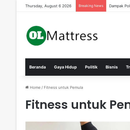
Thursday, August 6 2026
Breaking News
Strategi M
Beranda
Gaya Hidup
Politik
Bisnis
T
Home
/
Fitness untuk Pemula
Fitness untuk Pe