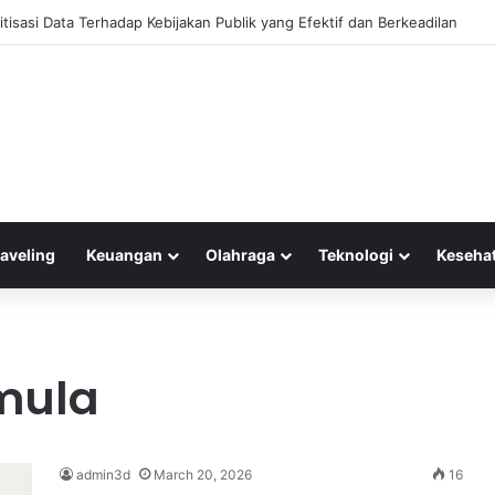
anajemen Keuangan untuk Mengelola Keuntungan Penjualan sebagai Mod
raveling
Keuangan
Olahraga
Teknologi
Keseha
mula
admin3d
March 20, 2026
16