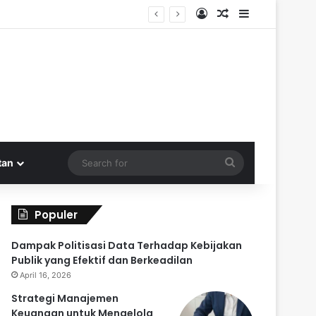
Log In
Random Article
Sidebar
al Kembali
Search
tan
for
Populer
Dampak Politisasi Data Terhadap Kebijakan
Publik yang Efektif dan Berkeadilan
April 16, 2026
Strategi Manajemen
Keuangan untuk Mengelola