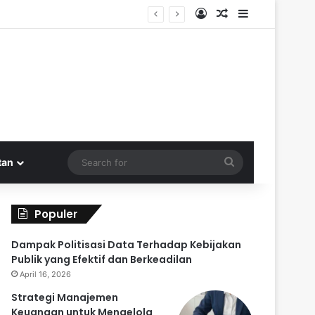
Log In
Random Article
Sidebar
l Kembali
Search
tan
for
Populer
Dampak Politisasi Data Terhadap Kebijakan
Publik yang Efektif dan Berkeadilan
April 16, 2026
Strategi Manajemen
Keuangan untuk Mengelola