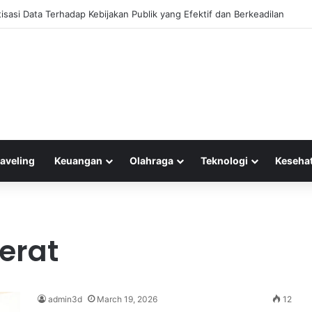
najemen Keuangan untuk Mengelola Keuntungan Penjualan sebagai Moda
raveling
Keuangan
Olahraga
Teknologi
Keseha
erat
admin3d
March 19, 2026
12