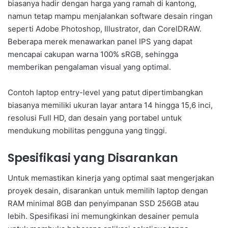
biasanya hadir dengan harga yang ramah di kantong,
namun tetap mampu menjalankan software desain ringan
seperti Adobe Photoshop, Illustrator, dan CorelDRAW.
Beberapa merek menawarkan panel IPS yang dapat
mencapai cakupan warna 100% sRGB, sehingga
memberikan pengalaman visual yang optimal.
Contoh laptop entry-level yang patut dipertimbangkan
biasanya memiliki ukuran layar antara 14 hingga 15,6 inci,
resolusi Full HD, dan desain yang portabel untuk
mendukung mobilitas pengguna yang tinggi.
Spesifikasi yang Disarankan
Untuk memastikan kinerja yang optimal saat mengerjakan
proyek desain, disarankan untuk memilih laptop dengan
RAM minimal 8GB dan penyimpanan SSD 256GB atau
lebih. Spesifikasi ini memungkinkan desainer pemula