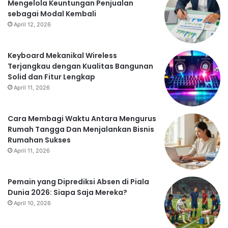
Mengelola Keuntungan Penjualan
sebagai Modal Kembali
April 12, 2026
Keyboard Mekanikal Wireless
Terjangkau dengan Kualitas Bangunan
Solid dan Fitur Lengkap
April 11, 2026
Cara Membagi Waktu Antara Mengurus
Rumah Tangga Dan Menjalankan Bisnis
Rumahan Sukses
April 11, 2026
Pemain yang Diprediksi Absen di Piala
Dunia 2026: Siapa Saja Mereka?
April 10, 2026