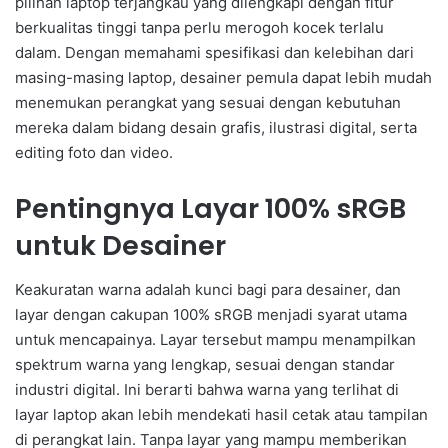
pilihan laptop terjangkau yang dilengkapi dengan fitur
berkualitas tinggi tanpa perlu merogoh kocek terlalu
dalam. Dengan memahami spesifikasi dan kelebihan dari
masing-masing laptop, desainer pemula dapat lebih mudah
menemukan perangkat yang sesuai dengan kebutuhan
mereka dalam bidang desain grafis, ilustrasi digital, serta
editing foto dan video.
Pentingnya Layar 100% sRGB
untuk Desainer
Keakuratan warna adalah kunci bagi para desainer, dan
layar dengan cakupan 100% sRGB menjadi syarat utama
untuk mencapainya. Layar tersebut mampu menampilkan
spektrum warna yang lengkap, sesuai dengan standar
industri digital. Ini berarti bahwa warna yang terlihat di
layar laptop akan lebih mendekati hasil cetak atau tampilan
di perangkat lain. Tanpa layar yang mampu memberikan