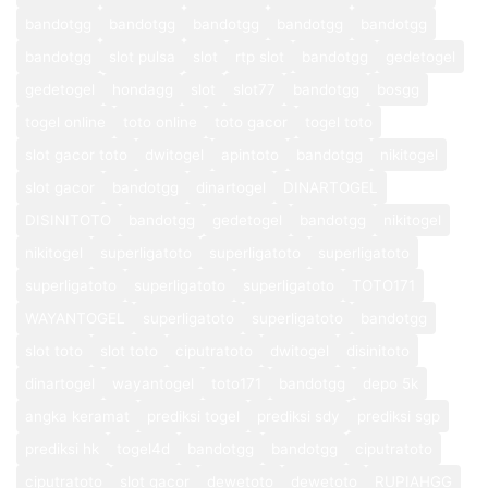
bandotgg
bandotgg
bandotgg
bandotgg
bandotgg
bandotgg
slot pulsa
slot
rtp slot
bandotgg
gedetogel
gedetogel
hondagg
slot
slot77
bandotgg
bosgg
togel online
toto online
toto gacor
togel toto
slot gacor toto
dwitogel
apintoto
bandotgg
nikitogel
slot gacor
bandotgg
dinartogel
DINARTOGEL
DISINITOTO
bandotgg
gedetogel
bandotgg
nikitogel
nikitogel
superligatoto
superligatoto
superligatoto
superligatoto
superligatoto
superligatoto
TOTO171
WAYANTOGEL
superligatoto
superligatoto
bandotgg
slot toto
slot toto
ciputratoto
dwitogel
disinitoto
dinartogel
wayantogel
toto171
bandotgg
depo 5k
angka keramat
prediksi togel
prediksi sdy
prediksi sgp
prediksi hk
togel4d
bandotgg
bandotgg
ciputratoto
ciputratoto
slot gacor
dewetoto
dewetoto
RUPIAHGG