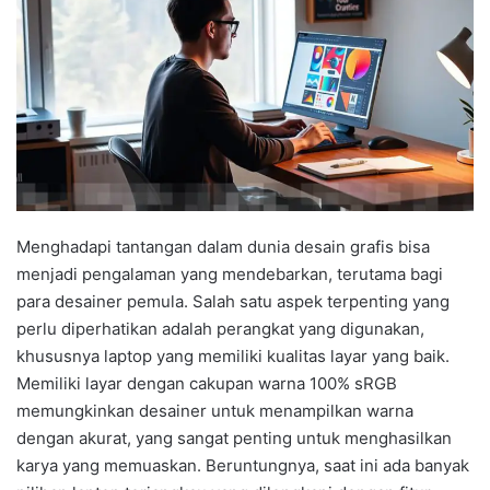
Menghadapi tantangan dalam dunia desain grafis bisa
menjadi pengalaman yang mendebarkan, terutama bagi
para desainer pemula. Salah satu aspek terpenting yang
perlu diperhatikan adalah perangkat yang digunakan,
khususnya laptop yang memiliki kualitas layar yang baik.
Memiliki layar dengan cakupan warna 100% sRGB
memungkinkan desainer untuk menampilkan warna
dengan akurat, yang sangat penting untuk menghasilkan
karya yang memuaskan. Beruntungnya, saat ini ada banyak