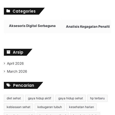
Categories
Aksesoris Digital Serbaguna
Analisis Kegagalan Penalti
Arsip
April 2026
March 2026
Pencarian
diet sehat
gaya hidup aktif
gaya hidup sehat
hp terbaru
kebiasaan sehat
kebugaran tubuh
kesehatan harian