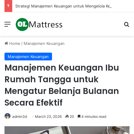
Strategi Manajemen Keuangan untuk Mengelola Keuntungan Penjualan sebagai Modal Kembali
Menu
Se
Home
/
Manajemen Keuangan
Manajemen Keuangan
Manajemen Keuangan Ibu
Rumah Tangga untuk
Mengatur Belanja Bulanan
Secara Efektif
admin3d
March 23, 2026
20
4 minutes read