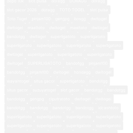
depo 10k
slot pulsa
doragg
DORAGG
doragg
slot gacor 2026
doragg
TOTO TOGEL
slot pulsa
Toto Togel
pinjam100
gengpg
bosgg
dwitogel
dwitogel
maeltoto
dwitogel
maeltoto
dwitogel
bandotgg
dwitogel
superligatoto
superligatoto
superligatoto
superligatoto
superligatoto
superligatoto
dwitogel
superligatoto
superligatoto
superligatoto
dwitogel
SUPERLIGATOTO
bandotgg
pinjam100
bandotgg
pinjam100
dwitogel
hondagg
dwitogel
wayantogel
situs gacor
superligatoto
bandotgg
situs gacor
suzuyatogel
slot gacor
bandotgg
bandotgg
bandotgg
gengpg
ciputratoto
dwitogel
dwitogel
bandotgg
bandotgg
bandotgg
bandotgg
idcashtoto
superligatoto
superligatoto
superligatoto
superligatoto
superligatoto
superligatoto
superligatoto
superligatoto