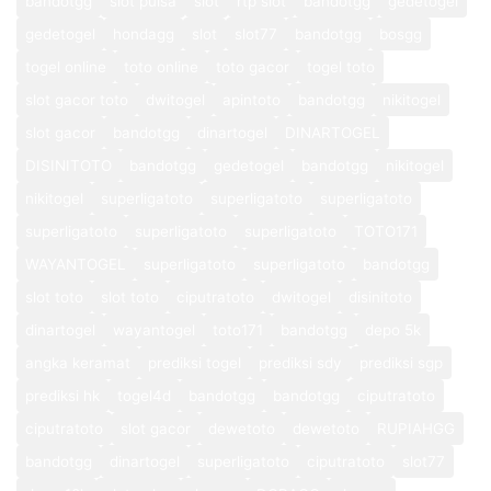
bandotgg
slot pulsa
slot
rtp slot
bandotgg
gedetogel
gedetogel
hondagg
slot
slot77
bandotgg
bosgg
togel online
toto online
toto gacor
togel toto
slot gacor toto
dwitogel
apintoto
bandotgg
nikitogel
slot gacor
bandotgg
dinartogel
DINARTOGEL
DISINITOTO
bandotgg
gedetogel
bandotgg
nikitogel
nikitogel
superligatoto
superligatoto
superligatoto
superligatoto
superligatoto
superligatoto
TOTO171
WAYANTOGEL
superligatoto
superligatoto
bandotgg
slot toto
slot toto
ciputratoto
dwitogel
disinitoto
dinartogel
wayantogel
toto171
bandotgg
depo 5k
angka keramat
prediksi togel
prediksi sdy
prediksi sgp
prediksi hk
togel4d
bandotgg
bandotgg
ciputratoto
ciputratoto
slot gacor
dewetoto
dewetoto
RUPIAHGG
bandotgg
dinartogel
superligatoto
ciputratoto
slot77