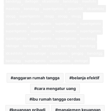
bandotgg
dwitogel
idcashtoto
bandotgg
maeltoto
maeltoto
bandotgg
superligatoto
pinjam100
idcashtoto
sbogg
superligatoto
sbogg
sbogg
sbogg
superligatoto
superligatoto
superligatoto
superligatoto
superligatoto
superligatoto
superligatoto
superligatoto
superligatoto
superligatoto
superligatoto
bandotgg
nikitogel
bandotgg
bandotgg
bandotgg
bandotgg
idcashtoto
suzuyatogel
ciputratoto
gengpg
bandotgg
bandotgg
superligatoto
superligatoto
dwitogel
anggaran rumah tangga
belanja efektif
cara mengatur uang
ibu rumah tangga cerdas
keuangan pribadi
manajemen keuangan