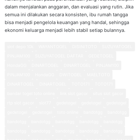
dalam menjalankan anggaran, dan evaluasi yang rutin. Jika
semua ini dilakukan secara konsisten, ibu rumah tangga
bisa menjadi pengelola keuangan yang handal, sehingga
ekonomi keluarga menjadi lebih stabil setiap bulannya.
slot depo 10k
WAYANTOGEL
DISINITOTO
SUZUYATOGEL
PINJAM100
SUZUYATOGEL DAFTAR
GEDETOGEL
HondaGG
DINARTOGEL
DINARTOGEL
PINJAM100
PINJAM100
HondaGG
DWITOGEL
MAELTOTO
DINARTOGEL
DINARTOGEL
TOTO171
TOTO171
bandar togel toto online
link slot gacor
situs slot gacor
rtp slot gacor
slot77
gedetogel
gedetogel
gedetogel
gedetogel
gedetogel
toto online
bandotgg
bandotgg
bandotgg
bandotgg
bandotgg
bandotgg
bandotgg
bandotgg
bandotgg
bandotgg
bandotgg
bandotgg