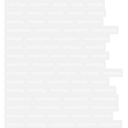
Toto Togel
pinjam100
gengpg
bosgg
dwitogel
dwitogel
maeltoto
dwitogel
maeltoto
dwitogel
bandotgg
dwitogel
superligatoto
superligatoto
superligatoto
superligatoto
superligatoto
superligatoto
dwitogel
superligatoto
superligatoto
superligatoto
dwitogel
SUPERLIGATOTO
bandotgg
pinjam100
bandotgg
pinjam100
dwitogel
hondagg
dwitogel
wayantogel
situs gacor
superligatoto
bandotgg
situs gacor
suzuyatogel
slot gacor
bandotgg
bandotgg
bandotgg
gengpg
ciputratoto
dwitogel
dwitogel
bandotgg
bandotgg
bandotgg
bandotgg
idcashtoto
superligatoto
superligatoto
superligatoto
superligatoto
superligatoto
superligatoto
superligatoto
superligatoto
bandotgg
dwitogel
idcashtoto
bandotgg
maeltoto
maeltoto
bandotgg
superligatoto
pinjam100
idcashtoto