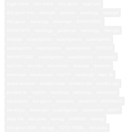
togel online
toto online
toto gacor
togel toto
slot gacor toto
dwitogel
apintoto
bandotgg
nikitogel
slot gacor
bandotgg
dinartogel
DINARTOGEL
DISINITOTO
bandotgg
gedetogel
bandotgg
nikitogel
nikitogel
superligatoto
superligatoto
superligatoto
superligatoto
superligatoto
superligatoto
TOTO171
WAYANTOGEL
superligatoto
superligatoto
bandotgg
slot toto
slot toto
ciputratoto
dwitogel
disinitoto
dinartogel
wayantogel
toto171
bandotgg
depo 5k
angka keramat
prediksi togel
prediksi sdy
prediksi sgp
prediksi hk
togel4d
bandotgg
bandotgg
ciputratoto
ciputratoto
slot gacor
dewetoto
dewetoto
RUPIAHGG
bandotgg
dinartogel
superligatoto
ciputratoto
slot77
depo 10k
slot pulsa
doragg
DORAGG
doragg
slot gacor 2026
doragg
TOTO TOGEL
slot pulsa