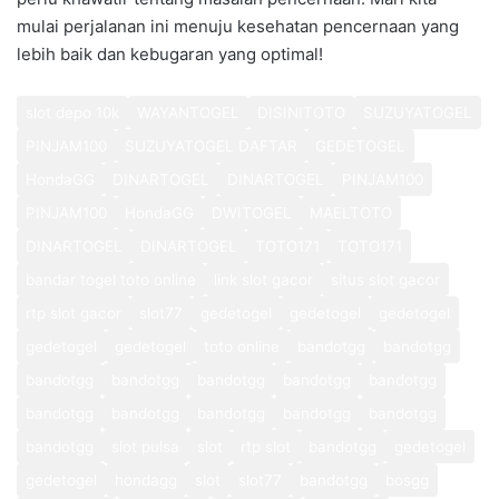
mulai perjalanan ini menuju kesehatan pencernaan yang
lebih baik dan kebugaran yang optimal!
slot depo 10k
WAYANTOGEL
DISINITOTO
SUZUYATOGEL
PINJAM100
SUZUYATOGEL DAFTAR
GEDETOGEL
HondaGG
DINARTOGEL
DINARTOGEL
PINJAM100
PINJAM100
HondaGG
DWITOGEL
MAELTOTO
DINARTOGEL
DINARTOGEL
TOTO171
TOTO171
bandar togel toto online
link slot gacor
situs slot gacor
rtp slot gacor
slot77
gedetogel
gedetogel
gedetogel
gedetogel
gedetogel
toto online
bandotgg
bandotgg
bandotgg
bandotgg
bandotgg
bandotgg
bandotgg
bandotgg
bandotgg
bandotgg
bandotgg
bandotgg
bandotgg
slot pulsa
slot
rtp slot
bandotgg
gedetogel
gedetogel
hondagg
slot
slot77
bandotgg
bosgg