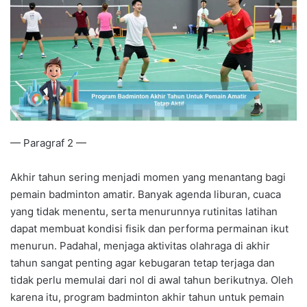
— Paragraf 2 —
Akhir tahun sering menjadi momen yang menantang bagi
pemain badminton amatir. Banyak agenda liburan, cuaca
yang tidak menentu, serta menurunnya rutinitas latihan
dapat membuat kondisi fisik dan performa permainan ikut
menurun. Padahal, menjaga aktivitas olahraga di akhir
tahun sangat penting agar kebugaran tetap terjaga dan
tidak perlu memulai dari nol di awal tahun berikutnya. Oleh
karena itu, program badminton akhir tahun untuk pemain