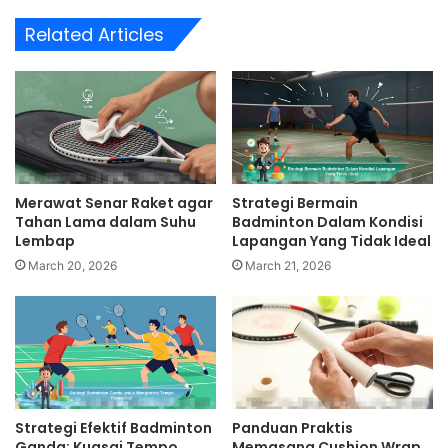
Related Articles
Merawat Senar Raket agar
Strategi Bermain
Tahan Lama dalam Suhu
Badminton Dalam Kondisi
Lembap
Lapangan Yang Tidak Ideal
March 20, 2026
March 21, 2026
Strategi Efektif Badminton
Panduan Praktis
Ganda: Kuasai Tempo
Memasang Cushion Wrap