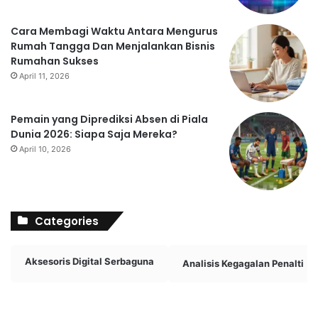
Cara Membagi Waktu Antara Mengurus
Rumah Tangga Dan Menjalankan Bisnis
Rumahan Sukses
April 11, 2026
Pemain yang Diprediksi Absen di Piala
Dunia 2026: Siapa Saja Mereka?
April 10, 2026
Categories
Aksesoris Digital Serbaguna
Analisis Kegagalan Penalti