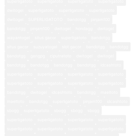
superligatoto
superligatoto
superligatoto
superligatoto
dwitogel
superligatoto
superligatoto
superligatoto
dwitogel
SUPERLIGATOTO
bandotgg
pinjam100
bandotgg
pinjam100
dwitogel
hondagg
dwitogel
wayantogel
situs gacor
superligatoto
bandotgg
situs gacor
suzuyatogel
slot gacor
bandotgg
bandotgg
bandotgg
gengpg
ciputratoto
dwitogel
dwitogel
bandotgg
bandotgg
bandotgg
bandotgg
idcashtoto
superligatoto
superligatoto
superligatoto
superligatoto
superligatoto
superligatoto
superligatoto
superligatoto
bandotgg
dwitogel
idcashtoto
bandotgg
maeltoto
maeltoto
bandotgg
superligatoto
pinjam100
idcashtoto
sbogg
superligatoto
sbogg
sbogg
sbogg
superligatoto
superligatoto
superligatoto
superligatoto
superligatoto
superligatoto
superligatoto
superligatoto