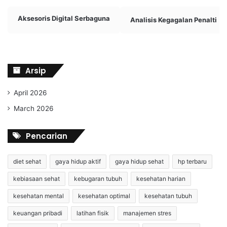
Aksesoris Digital Serbaguna
Analisis Kegagalan Penalti
Arsip
April 2026
March 2026
Pencarian
diet sehat
gaya hidup aktif
gaya hidup sehat
hp terbaru
kebiasaan sehat
kebugaran tubuh
kesehatan harian
kesehatan mental
kesehatan optimal
kesehatan tubuh
keuangan pribadi
latihan fisik
manajemen stres