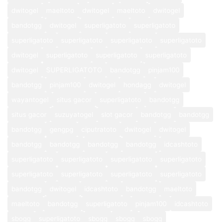
dwitogel
maeltoto
dwitogel
maeltoto
dwitogel
bandotgg
dwitogel
superligatoto
superligatoto
superligatoto
superligatoto
superligatoto
superligatoto
dwitogel
superligatoto
superligatoto
superligatoto
dwitogel
SUPERLIGATOTO
bandotgg
pinjam100
bandotgg
pinjam100
dwitogel
hondagg
dwitogel
wayantogel
situs gacor
superligatoto
bandotgg
situs gacor
suzuyatogel
slot gacor
bandotgg
bandotgg
bandotgg
gengpg
ciputratoto
dwitogel
dwitogel
bandotgg
bandotgg
bandotgg
bandotgg
idcashtoto
superligatoto
superligatoto
superligatoto
superligatoto
superligatoto
superligatoto
superligatoto
superligatoto
bandotgg
dwitogel
idcashtoto
bandotgg
maeltoto
maeltoto
bandotgg
superligatoto
pinjam100
idcashtoto
sbogg
superligatoto
sbogg
sbogg
sbogg