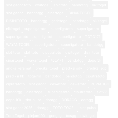
slot gacor toto
dwitogel
apintoto
bandotgg
nikitogel
slot gacor
bandotgg
dinartogel
DINARTOGEL
DISINITOTO
bandotgg
gedetogel
bandotgg
nikitogel
nikitogel
superligatoto
superligatoto
superligatoto
superligatoto
superligatoto
superligatoto
TOTO171
WAYANTOGEL
superligatoto
superligatoto
bandotgg
slot toto
slot toto
ciputratoto
dwitogel
disinitoto
dinartogel
wayantogel
toto171
bandotgg
depo 5k
angka keramat
prediksi togel
prediksi sdy
prediksi sgp
prediksi hk
togel4d
bandotgg
bandotgg
ciputratoto
ciputratoto
slot gacor
dewetoto
dewetoto
RUPIAHGG
bandotgg
dinartogel
superligatoto
ciputratoto
slot77
depo 10k
slot pulsa
doragg
DORAGG
doragg
slot gacor 2026
doragg
TOTO TOGEL
slot pulsa
Toto Togel
pinjam100
gengpg
bosgg
dwitogel