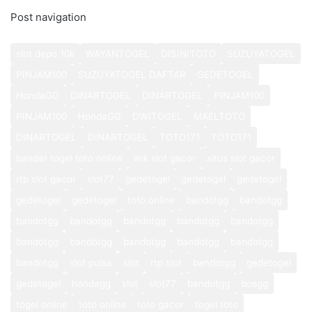
Post navigation
slot depo 10k
WAYANTOGEL
DISINITOTO
SUZUYATOGEL
PINJAM100
SUZUYATOGEL DAFTAR
GEDETOGEL
HondaGG
DINARTOGEL
DINARTOGEL
PINJAM100
PINJAM100
HondaGG
DWITOGEL
MAELTOTO
DINARTOGEL
DINARTOGEL
TOTO171
TOTO171
bandar togel toto online
link slot gacor
situs slot gacor
rtp slot gacor
slot77
gedetogel
gedetogel
gedetogel
gedetogel
gedetogel
toto online
bandotgg
bandotgg
bandotgg
bandotgg
bandotgg
bandotgg
bandotgg
bandotgg
bandotgg
bandotgg
bandotgg
bandotgg
bandotgg
slot pulsa
slot
rtp slot
bandotgg
gedetogel
gedetogel
hondagg
slot
slot77
bandotgg
bosgg
togel online
toto online
toto gacor
togel toto