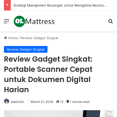
Strategi Manajemen Keuangan untuk Mengelola Keuntungan Penjualan sebagai Modal Kembali
Menu
Se
Home
/
Review Gadget Singkat
Review Gadget Singkat
Review Gadget Singkat:
Portable Scanner Cepat
untuk Dokumen Digital
Harian
admin3d
March 21, 2026
12
1 minute read