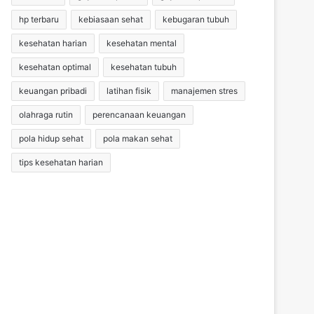
hp terbaru
kebiasaan sehat
kebugaran tubuh
kesehatan harian
kesehatan mental
kesehatan optimal
kesehatan tubuh
keuangan pribadi
latihan fisik
manajemen stres
olahraga rutin
perencanaan keuangan
pola hidup sehat
pola makan sehat
tips kesehatan harian