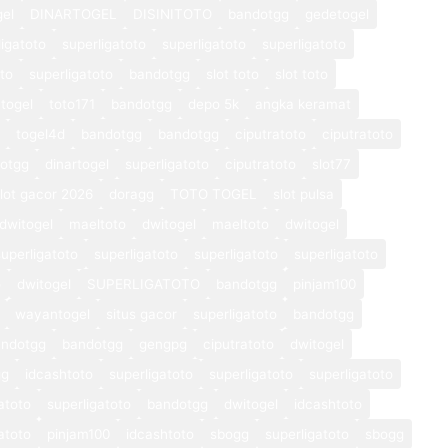
gel
DINARTOGEL
DISINITOTO
bandotgg
gedetogel
ligatoto
superligatoto
superligatoto
superligatoto
oto
superligatoto
bandotgg
slot toto
slot toto
togel
toto171
bandotgg
depo 5k
angka keramat
togel4d
bandotgg
bandotgg
ciputratoto
ciputratoto
otgg
dinartogel
superligatoto
ciputratoto
slot77
lot gacor 2026
doragg
TOTO TOGEL
slot pulsa
dwitogel
maeltoto
dwitogel
maeltoto
dwitogel
superligatoto
superligatoto
superligatoto
superligatoto
o
dwitogel
SUPERLIGATOTO
bandotgg
pinjam100
wayantogel
situs gacor
superligatoto
bandotgg
andotgg
bandotgg
gengpg
ciputratoto
dwitogel
gg
idcashtoto
superligatoto
superligatoto
superligatoto
atoto
superligatoto
bandotgg
dwitogel
idcashtoto
atoto
pinjam100
idcashtoto
sbogg
superligatoto
sbogg