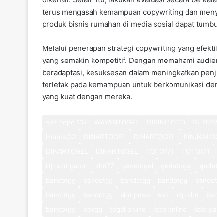
terus mengasah kemampuan copywriting dan menye
produk bisnis rumahan di media sosial dapat tumbu
Melalui penerapan strategi copywriting yang efekt
yang semakin kompetitif. Dengan memahami audien
beradaptasi, kesuksesan dalam meningkatkan penjua
terletak pada kemampuan untuk berkomunikasi de
yang kuat dengan mereka.
slot depo 10k
WAYANTOGEL
DISINITOTO
SUZUY
HondaGG
DINARTOGEL
DINARTOGEL
PINJAM10
DINARTOGEL
DINARTOGEL
TOTO171
TOTO171
rtp slot gacor
slot77
gedetogel
gedetogel
gedet
bandotgg
bandotgg
bandotgg
bandotgg
bando
bandotgg
bandotgg
slot pulsa
slot
rtp slot
ba
bandotgg
bosgg
togel online
toto online
toto ga