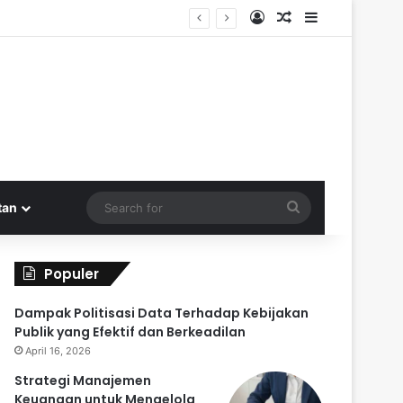
Log In
Random Article
Sidebar
odal Kembali
Search
tan
for
Populer
Dampak Politisasi Data Terhadap Kebijakan
Publik yang Efektif dan Berkeadilan
April 16, 2026
Strategi Manajemen
Keuangan untuk Mengelola