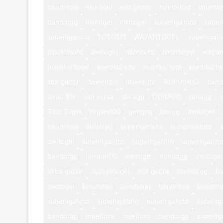
bandotgg
nikitogel
slot gacor
bandotgg
dinarto
bandotgg
nikitogel
nikitogel
superligatoto
super
superligatoto
TOTO171
WAYANTOGEL
superligat
ciputratoto
dwitogel
disinitoto
dinartogel
wayan
prediksi togel
prediksi sdy
prediksi sgp
prediksi hk
slot gacor
dewetoto
dewetoto
RUPIAHGG
band
depo 10k
slot pulsa
doragg
DORAGG
doragg
s
Toto Togel
pinjam100
gengpg
bosgg
dwitogel
bandotgg
dwitogel
superligatoto
superligatoto
dwitogel
superligatoto
superligatoto
superligatot
bandotgg
pinjam100
dwitogel
hondagg
dwitogel
situs gacor
suzuyatogel
slot gacor
bandotgg
b
dwitogel
bandotgg
bandotgg
bandotgg
bandot
superligatoto
superligatoto
superligatoto
superlig
bandotgg
maeltoto
maeltoto
bandotgg
superlig