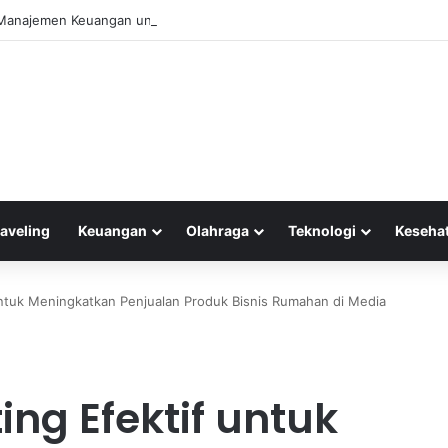
 Manajemen Keuangan untuk Mengelola Keuntungan Penjualan sebagai M
raveling
Keuangan
Olahraga
Teknologi
Keseha
 untuk Meningkatkan Penjualan Produk Bisnis Rumahan di Media
ing Efektif untuk