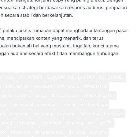
suaikan strategi berdasarkan respons audiens, penjualan
h secara stabil dan berkelanjutan.
if, pelaku bisnis rumahan dapat menghadapi tantangan pasar
s, menciptakan konten yang menarik, dan terus
lan bukanlah hal yang mustahil. Ingatlah, kunci utama
ngan audiens secara efektif dan membangun hubungan
ATOGEL
PINJAM100
SUZUYATOGEL DAFTAR
GEDETOGEL
0
PINJAM100
HondaGG
DWITOGEL
MAELTOTO
bandar togel toto online
link slot gacor
situs slot gacor
ogel
gedetogel
gedetogel
toto online
bandotgg
tgg
bandotgg
bandotgg
bandotgg
bandotgg
bandotgg
ndotgg
gedetogel
gedetogel
hondagg
slot
slot77
cor
togel toto
slot gacor toto
dwitogel
apintoto