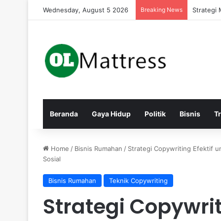
Wednesday, August 5 2026
Breaking News
Strategi
Beranda
Gaya Hidup
Politik
Bisnis
T
Home
/
Bisnis Rumahan
/
Strategi Copywriting Efektif
Sosial
Bisnis Rumahan
Teknik Copywriting
Strategi Copywrit