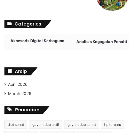
Categories
Aksesoris Digital Serbaguna
Analisis Kegagalan Penalti
Arsip
April 2026
March 2026
Pencarian
diet sehat
gaya hidup aktif
gaya hidup sehat
hp terbaru