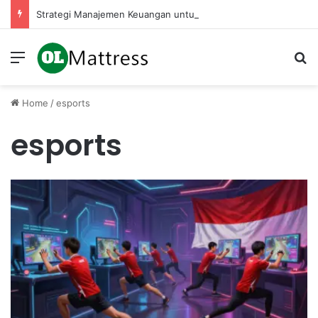
Strategi Manajemen Keuangan untuk Mengelola Keuntungan Penjualan sebagai Modal Kembali
Menu
Se
Home
/
esports
esports