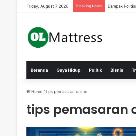
Friday, August 7 2026
Breaking News
Dampak Politis
Beranda
Gaya Hidup
Politik
Bisnis
T
Home
/
tips pemasaran online
tips pemasaran o