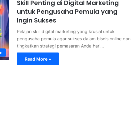
Skill Penting di Digital Marketing
untuk Pengusaha Pemula yang
Ingin Sukses
Pelajari skill digital marketing yang krusial untuk
pengusaha pemula agar sukses dalam bisnis online dan
tingkatkan strategi pemasaran Anda hari…
an
Read More »