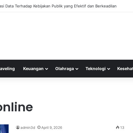
asi Data Terhadap Kebijakan Publik yang Efektif dan Berkeadilan
raveling
Keuangan
Olahraga
Teknologi
Keseha
nline
admin3d
April 9, 2026
13