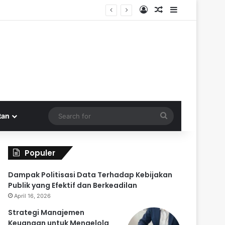
Log In
Random Article
Sidebar
Search
tan
for
Populer
Dampak Politisasi Data Terhadap Kebijakan
Publik yang Efektif dan Berkeadilan
April 16, 2026
Strategi Manajemen
Keuangan untuk Mengelola