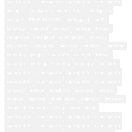
superligatoto
superligatoto
superligatoto
superligatoto
dwitogel
superligatoto
superligatoto
superligatoto
dwitogel
SUPERLIGATOTO
bandotgg
pinjam100
bandotgg
pinjam100
dwitogel
hondagg
dwitogel
wayantogel
situs gacor
superligatoto
bandotgg
situs gacor
suzuyatogel
slot gacor
bandotgg
bandotgg
bandotgg
gengpg
ciputratoto
dwitogel
dwitogel
bandotgg
bandotgg
bandotgg
bandotgg
idcashtoto
superligatoto
superligatoto
superligatoto
superligatoto
superligatoto
superligatoto
superligatoto
superligatoto
bandotgg
dwitogel
idcashtoto
bandotgg
maeltoto
maeltoto
bandotgg
superligatoto
pinjam100
idcashtoto
sbogg
superligatoto
sbogg
sbogg
sbogg
superligatoto
superligatoto
superligatoto
superligatoto
superligatoto
superligatoto
superligatoto
superligatoto