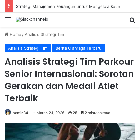
Strategi Manajemen Keuangan untuk Mengelola Keuntungan Penjualan sebagai Modal Kembali
Menu
Se
Home
/
Analisis Strategi Tim
Analisis Strategi Tim
Berita Olahraga Terbaru
Analisis Strategi Tim Parkour
Senior Internasional: Sorotan
Gerakan dan Medali Atlet
Terbaik
admin3d
March 24, 2026
25
2 minutes read