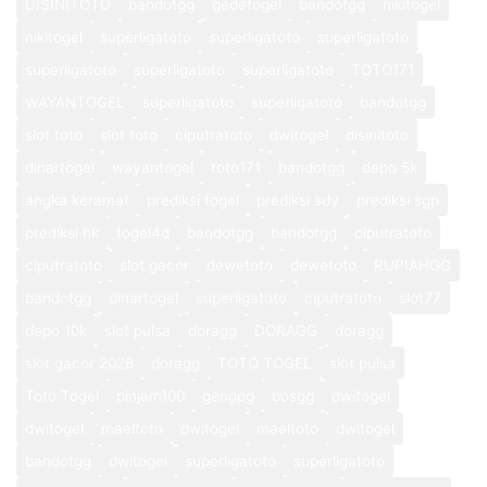
DISINITOTO
bandotgg
gedetogel
bandotgg
nikitogel
nikitogel
superligatoto
superligatoto
superligatoto
superligatoto
superligatoto
superligatoto
TOTO171
WAYANTOGEL
superligatoto
superligatoto
bandotgg
slot toto
slot toto
ciputratoto
dwitogel
disinitoto
dinartogel
wayantogel
toto171
bandotgg
depo 5k
angka keramat
prediksi togel
prediksi sdy
prediksi sgp
prediksi hk
togel4d
bandotgg
bandotgg
ciputratoto
ciputratoto
slot gacor
dewetoto
dewetoto
RUPIAHGG
bandotgg
dinartogel
superligatoto
ciputratoto
slot77
depo 10k
slot pulsa
doragg
DORAGG
doragg
slot gacor 2026
doragg
TOTO TOGEL
slot pulsa
Toto Togel
pinjam100
gengpg
bosgg
dwitogel
dwitogel
maeltoto
dwitogel
maeltoto
dwitogel
bandotgg
dwitogel
superligatoto
superligatoto