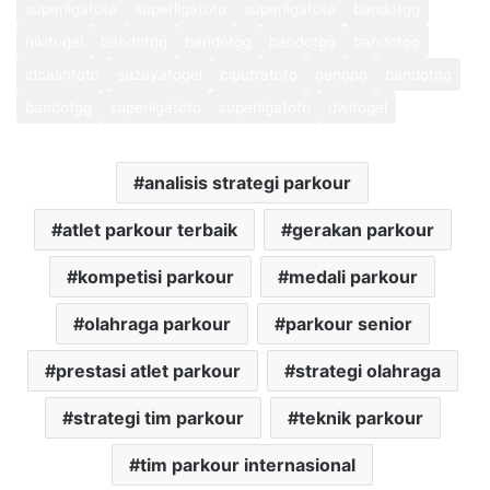
superligatoto
superligatoto
superligatoto
bandotgg
nikitogel
bandotgg
bandotgg
bandotgg
bandotgg
idcashtoto
suzuyatogel
ciputratoto
gengpg
bandotgg
bandotgg
superligatoto
superligatoto
dwitogel
analisis strategi parkour
atlet parkour terbaik
gerakan parkour
kompetisi parkour
medali parkour
olahraga parkour
parkour senior
prestasi atlet parkour
strategi olahraga
strategi tim parkour
teknik parkour
tim parkour internasional