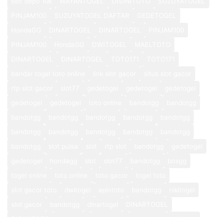
slot depo 10k
WAYANTOGEL
DISINITOTO
SUZUYATOGEL
PINJAM100
SUZUYATOGEL DAFTAR
GEDETOGEL
HondaGG
DINARTOGEL
DINARTOGEL
PINJAM100
PINJAM100
HondaGG
DWITOGEL
MAELTOTO
DINARTOGEL
DINARTOGEL
TOTO171
TOTO171
bandar togel toto online
link slot gacor
situs slot gacor
rtp slot gacor
slot77
gedetogel
gedetogel
gedetogel
gedetogel
gedetogel
toto online
bandotgg
bandotgg
bandotgg
bandotgg
bandotgg
bandotgg
bandotgg
bandotgg
bandotgg
bandotgg
bandotgg
bandotgg
bandotgg
slot pulsa
slot
rtp slot
bandotgg
gedetogel
gedetogel
hondagg
slot
slot77
bandotgg
bosgg
togel online
toto online
toto gacor
togel toto
slot gacor toto
dwitogel
apintoto
bandotgg
nikitogel
slot gacor
bandotgg
dinartogel
DINARTOGEL