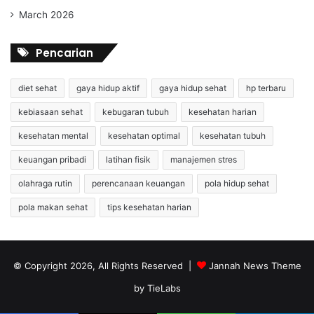
March 2026
Pencarian
diet sehat
gaya hidup aktif
gaya hidup sehat
hp terbaru
kebiasaan sehat
kebugaran tubuh
kesehatan harian
kesehatan mental
kesehatan optimal
kesehatan tubuh
keuangan pribadi
latihan fisik
manajemen stres
olahraga rutin
perencanaan keuangan
pola hidup sehat
pola makan sehat
tips kesehatan harian
© Copyright 2026, All Rights Reserved |
Jannah News Theme
by TieLabs