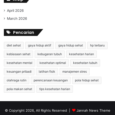
April 2026
March 2026
Pencarian
diet sehat
gaya hidup aktif
gaya hidup sehat
hp terbaru
kebiasaan sehat
kebugaran tubuh
kesehatan harian
kesehatan mental
kesehatan optimal
kesehatan tubuh
keuangan pribadi
latihan fisik
manajemen stres
olahraga rutin
perencanaan keuangan
pola hidup sehat
pola makan sehat
tips kesehatan harian
© Copyright 2026, All Rights Reserved |
Jannah News Theme