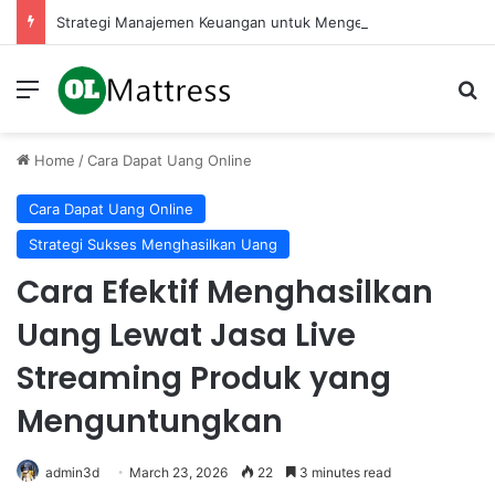
Strategi Manajemen Keuangan untuk Mengelola Keuntungan Penjualan sebagai Modal Kembali
Menu
Se
Home
/
Cara Dapat Uang Online
Cara Dapat Uang Online
Strategi Sukses Menghasilkan Uang
Cara Efektif Menghasilkan
Uang Lewat Jasa Live
Streaming Produk yang
Menguntungkan
admin3d
March 23, 2026
22
3 minutes read