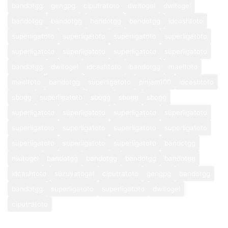
bandotgg
gengpg
ciputratoto
dwitogel
dwitogel
bandotgg
bandotgg
bandotgg
bandotgg
idcashtoto
superligatoto
superligatoto
superligatoto
superligatoto
superligatoto
superligatoto
superligatoto
superligatoto
bandotgg
dwitogel
idcashtoto
bandotgg
maeltoto
maeltoto
bandotgg
superligatoto
pinjam100
idcashtoto
sbogg
superligatoto
sbogg
sbogg
sbogg
superligatoto
superligatoto
superligatoto
superligatoto
superligatoto
superligatoto
superligatoto
superligatoto
superligatoto
superligatoto
superligatoto
bandotgg
nikitogel
bandotgg
bandotgg
bandotgg
bandotgg
idcashtoto
suzuyatogel
ciputratoto
gengpg
bandotgg
bandotgg
superligatoto
superligatoto
dwitogel
ciputratoto