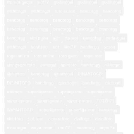
rtp slot gacor
slot77
gedetogel
gedetogel
gedetogel
gedetogel
gedetogel
toto online
bandotgg
bandotgg
bandotgg
bandotgg
bandotgg
bandotgg
bandotgg
bandotgg
bandotgg
bandotgg
bandotgg
bandotgg
bandotgg
slot pulsa
slot
rtp slot
bandotgg
gedetogel
gedetogel
hondagg
slot
slot77
bandotgg
bosgg
togel online
toto online
toto gacor
togel toto
slot gacor toto
dwitogel
apintoto
bandotgg
nikitogel
slot gacor
bandotgg
dinartogel
DINARTOGEL
DISINITOTO
bandotgg
gedetogel
bandotgg
nikitogel
nikitogel
superligatoto
superligatoto
superligatoto
superligatoto
superligatoto
superligatoto
TOTO171
WAYANTOGEL
superligatoto
superligatoto
bandotgg
slot toto
slot toto
ciputratoto
dwitogel
disinitoto
dinartogel
wayantogel
toto171
bandotgg
depo 5k