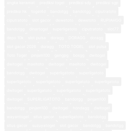
angka keramat
prediksi togel
prediksi sdy
prediksi sgp
prediksi hk
togel4d
bandotgg
bandotgg
ciputratoto
ciputratoto
slot gacor
dewetoto
dewetoto
RUPIAHGG
bandotgg
dinartogel
superligatoto
ciputratoto
slot77
depo 10k
slot pulsa
doragg
DORAGG
doragg
slot gacor 2026
doragg
TOTO TOGEL
slot pulsa
Toto Togel
pinjam100
gengpg
bosgg
dwitogel
dwitogel
maeltoto
dwitogel
maeltoto
dwitogel
bandotgg
dwitogel
superligatoto
superligatoto
superligatoto
superligatoto
superligatoto
superligatoto
dwitogel
superligatoto
superligatoto
superligatoto
dwitogel
SUPERLIGATOTO
bandotgg
pinjam100
bandotgg
pinjam100
dwitogel
hondagg
dwitogel
wayantogel
situs gacor
superligatoto
bandotgg
situs gacor
suzuyatogel
slot gacor
bandotgg
bandotgg