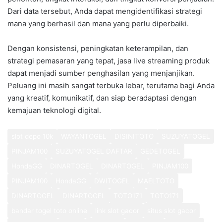
Dari data tersebut, Anda dapat mengidentifikasi strategi
mana yang berhasil dan mana yang perlu diperbaiki.
Dengan konsistensi, peningkatan keterampilan, dan
strategi pemasaran yang tepat, jasa live streaming produk
dapat menjadi sumber penghasilan yang menjanjikan.
Peluang ini masih sangat terbuka lebar, terutama bagi Anda
yang kreatif, komunikatif, dan siap beradaptasi dengan
kemajuan teknologi digital.
slot depo 10k
WAYANTOGEL
DISINITOTO
SUZUYATOGEL
PINJAM100
SUZUYATOGEL DAFTAR
GEDETOGEL
HondaGG
DINARTOGEL
DINARTOGEL
PINJAM100
PINJAM100
HondaGG
DWITOGEL
MAELTOTO
DINARTOGEL
DINARTOGEL
TOTO171
TOTO171
bandar togel toto online
link slot gacor
situs slot gacor