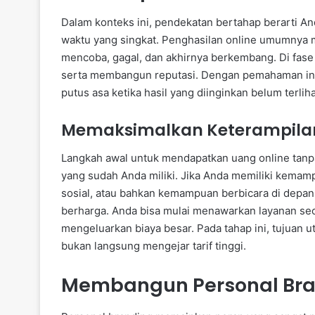
Dalam konteks ini, pendekatan bertahap berarti A
waktu yang singkat. Penghasilan online umumnya m
mencoba, gagal, dan akhirnya berkembang. Di fase
serta membangun reputasi. Dengan pemahaman ini,
putus asa ketika hasil yang diinginkan belum terliha
Memaksimalkan Keterampilan 
Langkah awal untuk mendapatkan uang online tan
yang sudah Anda miliki. Jika Anda memiliki kemamp
sosial, atau bahkan kemampuan berbicara di depa
berharga. Anda bisa mulai menawarkan layanan seca
mengeluarkan biaya besar. Pada tahap ini, tujuan
bukan langsung mengejar tarif tinggi.
Membangun Personal Bra