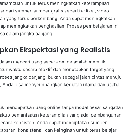
 kemampuan untuk terus meningkatkan keterampilan
ar dari sumber-sumber gratis seperti artikel, video
ilan yang terus berkembang, Anda dapat meningkatkan
ahap meningkatkan penghasilan. Proses pembelajaran ini
sa dalam jangka panjang.
kan Ekspektasi yang Realistis
dalam mencari uang secara online adalah memiliki
gatur waktu secara efektif dan menetapkan target yang
 proses jangka panjang, bukan sebagai jalan pintas menuju
, Anda bisa menyeimbangkan kegiatan utama dan usaha
uk mendapatkan uang online tanpa modal besar sangatlah
akup pemanfaatan keterampilan yang ada, pembangunan
secara konsisten, Anda dapat menciptakan sumber
abaran, konsistensi, dan keinginan untuk terus belajar.