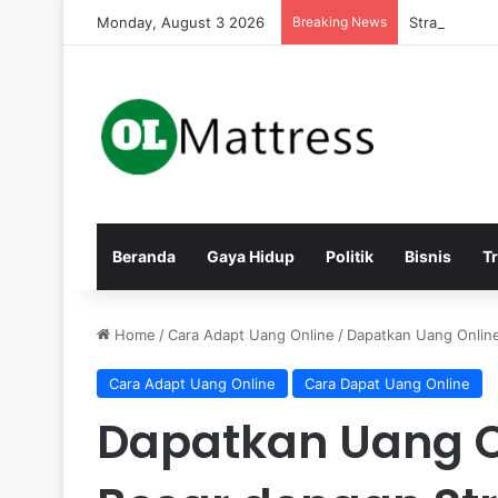
Monday, August 3 2026
Breaking News
Strategi Ma
Beranda
Gaya Hidup
Politik
Bisnis
T
Home
/
Cara Adapt Uang Online
/
Dapatkan Uang Online
Cara Adapt Uang Online
Cara Dapat Uang Online
Dapatkan Uang O