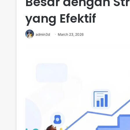
Besar dengan Str
yang Efektif
admin3d
March 23, 2026