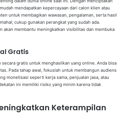
nting dalam dunia online saat ini. Dengan menciptakan
ih mudah mendapatkan kepercayaan dari calon klien atau
onten untuk membagikan wawasan, pengalaman, serta hasil
 mahal; cukup gunakan perangkat yang sudah ada.
an akan membantu meningkatkan visibilitas dan membuka
l Gratis
n secara gratis untuk menghasilkan uang online. Anda bisa
nitas. Pada tahap awal, fokuslah untuk membangun audiens
g monetisasi seperti kerja sama, penjualan jasa, atau
ekatan ini memiliki risiko yang minim karena tidak
Meningkatkan Keterampilan