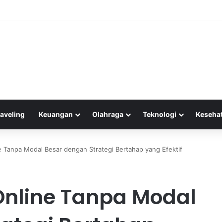
najemen Keuangan untuk Mengelola Keuntungan Penjualan sebagai Moda
raveling
Keuangan
Olahraga
Teknologi
Keseha
 Tanpa Modal Besar dengan Strategi Bertahap yang Efektif
nline Tanpa Modal