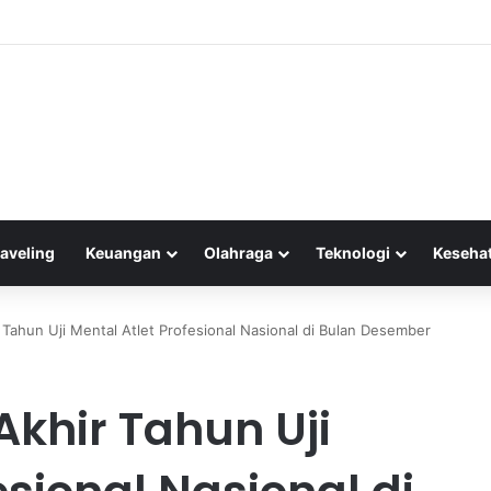
najemen Keuangan untuk Mengelola Keuntungan Penjualan sebagai Moda
raveling
Keuangan
Olahraga
Teknologi
Keseha
Tahun Uji Mental Atlet Profesional Nasional di Bulan Desember
khir Tahun Uji