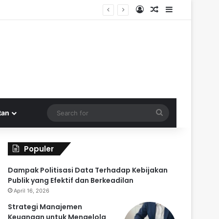
Log In
Random Article
Sidebar
l Kembali
Search
tan
for
Populer
Dampak Politisasi Data Terhadap Kebijakan
Publik yang Efektif dan Berkeadilan
April 16, 2026
Strategi Manajemen
Keuangan untuk Mengelola