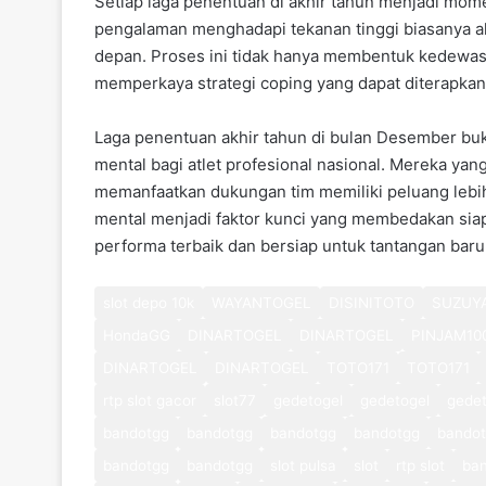
Setiap laga penentuan di akhir tahun menjadi mom
pengalaman menghadapi tekanan tinggi biasanya ak
depan. Proses ini tidak hanya membentuk kedewasaa
memperkaya strategi coping yang dapat diterapkan
Laga penentuan akhir tahun di bulan Desember buka
mental bagi atlet profesional nasional. Mereka yan
memanfaatkan dukungan tim memiliki peluang lebih 
mental menjadi faktor kunci yang membedakan si
performa terbaik dan bersiap untuk tantangan baru
slot depo 10k
WAYANTOGEL
DISINITOTO
SUZUY
HondaGG
DINARTOGEL
DINARTOGEL
PINJAM10
DINARTOGEL
DINARTOGEL
TOTO171
TOTO171
rtp slot gacor
slot77
gedetogel
gedetogel
gedet
bandotgg
bandotgg
bandotgg
bandotgg
bando
bandotgg
bandotgg
slot pulsa
slot
rtp slot
ba