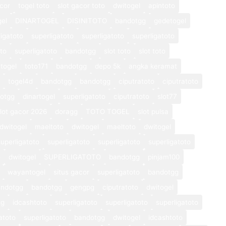
cor
togel toto
slot gacor toto
dwitogel
apintoto
gel
DINARTOGEL
DISINITOTO
bandotgg
gedetogel
ligatoto
superligatoto
superligatoto
superligatoto
oto
superligatoto
bandotgg
slot toto
slot toto
togel
toto171
bandotgg
depo 5k
angka keramat
togel4d
bandotgg
bandotgg
ciputratoto
ciputratoto
otgg
dinartogel
superligatoto
ciputratoto
slot77
lot gacor 2026
doragg
TOTO TOGEL
slot pulsa
dwitogel
maeltoto
dwitogel
maeltoto
dwitogel
superligatoto
superligatoto
superligatoto
superligatoto
o
dwitogel
SUPERLIGATOTO
bandotgg
pinjam100
wayantogel
situs gacor
superligatoto
bandotgg
andotgg
bandotgg
gengpg
ciputratoto
dwitogel
gg
idcashtoto
superligatoto
superligatoto
superligatoto
atoto
superligatoto
bandotgg
dwitogel
idcashtoto