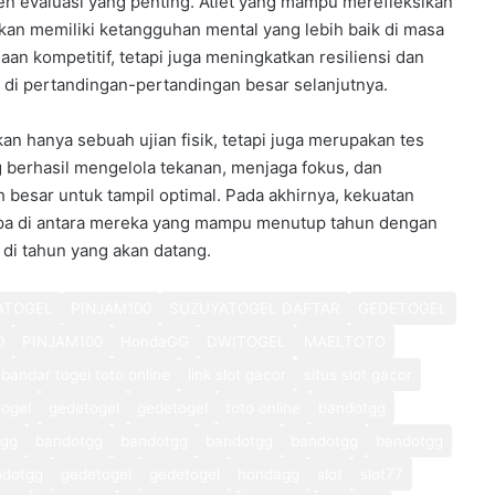
en evaluasi yang penting. Atlet yang mampu merefleksikan
an memiliki ketangguhan mental yang lebih baik di masa
n kompetitif, tetapi juga meningkatkan resiliensi dan
 di pertandingan-pertandingan besar selanjutnya.
n hanya sebuah ujian fisik, tetapi juga merupakan tes
g berhasil mengelola tekanan, menjaga fokus, dan
besar untuk tampil optimal. Pada akhirnya, kekuatan
apa di antara mereka yang mampu menutup tahun dengan
 di tahun yang akan datang.
ATOGEL
PINJAM100
SUZUYATOGEL DAFTAR
GEDETOGEL
0
PINJAM100
HondaGG
DWITOGEL
MAELTOTO
bandar togel toto online
link slot gacor
situs slot gacor
ogel
gedetogel
gedetogel
toto online
bandotgg
tgg
bandotgg
bandotgg
bandotgg
bandotgg
bandotgg
ndotgg
gedetogel
gedetogel
hondagg
slot
slot77