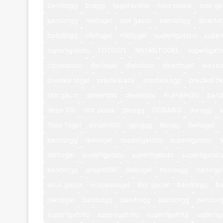
bandotgg
bosgg
togel online
toto online
toto ga
bandotgg
nikitogel
slot gacor
bandotgg
dinarto
bandotgg
nikitogel
nikitogel
superligatoto
super
superligatoto
TOTO171
WAYANTOGEL
superligat
ciputratoto
dwitogel
disinitoto
dinartogel
wayan
prediksi togel
prediksi sdy
prediksi sgp
prediksi hk
slot gacor
dewetoto
dewetoto
RUPIAHGG
band
depo 10k
slot pulsa
doragg
DORAGG
doragg
s
Toto Togel
pinjam100
gengpg
bosgg
dwitogel
bandotgg
dwitogel
superligatoto
superligatoto
dwitogel
superligatoto
superligatoto
superligatot
bandotgg
pinjam100
dwitogel
hondagg
dwitogel
situs gacor
suzuyatogel
slot gacor
bandotgg
b
dwitogel
bandotgg
bandotgg
bandotgg
bandot
superligatoto
superligatoto
superligatoto
superlig