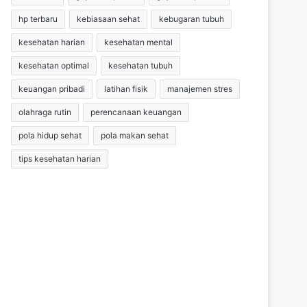
hp terbaru
kebiasaan sehat
kebugaran tubuh
kesehatan harian
kesehatan mental
kesehatan optimal
kesehatan tubuh
keuangan pribadi
latihan fisik
manajemen stres
olahraga rutin
perencanaan keuangan
pola hidup sehat
pola makan sehat
tips kesehatan harian