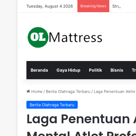
Tuesday, August 4 2026
Breaking News
Strategi Ma
Beranda
Gaya Hidup
Politik
Bisnis
T
Home
/
Berita Olahraga Terbaru
/
Laga Penentuan Akhir 
Berita Olahraga Terbaru
Laga Penentuan A